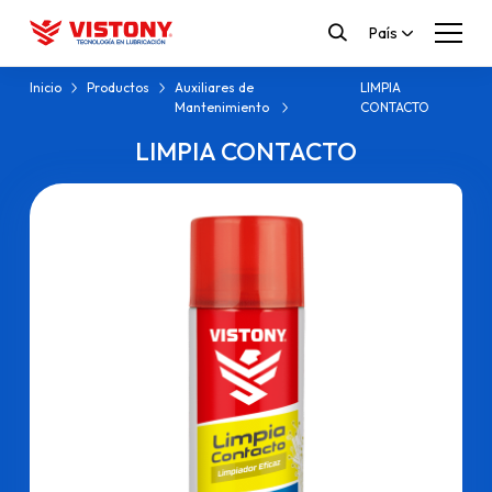
País
Inicio
Productos
Auxiliares de
LIMPIA
Mantenimiento
CONTACTO
LIMPIA CONTACTO