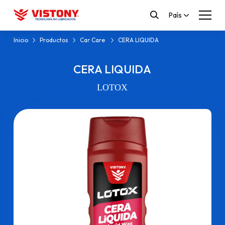
País
Inicio
Productos
Car Care
CERA LIQUIDA
CERA LIQUIDA
LOTOX