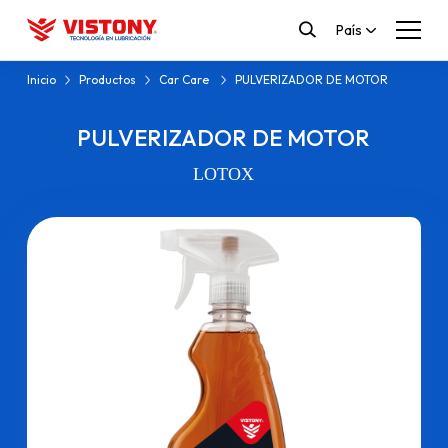
País
Inicio
Productos
Car Care
PULVERIZADOR DE MOTOR
PULVERIZADOR DE MOTOR
LOTOX