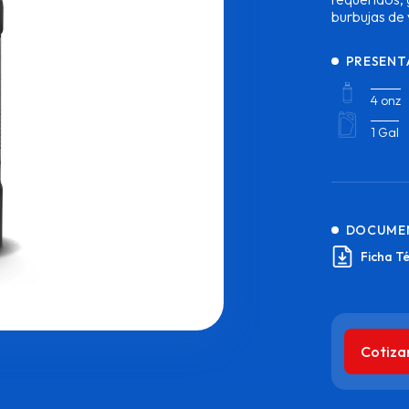
burbujas de 
PRESENT
4 onz
1 Gal
DOCUME
Ficha T
Cotiza