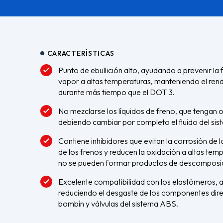
CARACTERÍSTICAS
Punto de ebullición alto, ayudando a prevenir la
vapor a altas temperaturas, manteniendo el ren
durante más tiempo que el DOT 3.
No mezclarse los líquidos de freno, que tengan ot
debiendo cambiar por completo el fluido del sis
Contiene inhibidores que evitan la corrosión de
de los frenos y reducen la oxidación a altas te
no se pueden formar productos de descomposic
Excelente compatibilidad con los elastómeros, 
reduciendo el desgaste de los componentes direc
bombín y válvulas del sistema ABS.