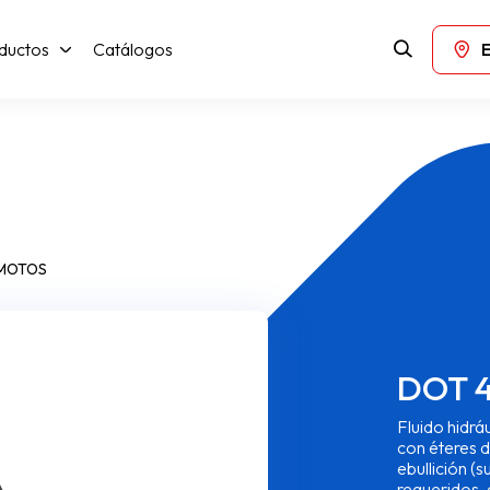
ductos
Catálogos
 MOTOS
DOT 
Fluido hidrá
con éteres d
ebullición (
requeridos, 