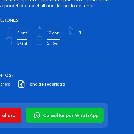
vapordebido a la ebullición de líquido de freno.
ACIONES:
8 onz
12 onz
1L
5 Gal
55 Gal
NTOS:
écnica
Ficha de seguridad
r ahora
Consultar por WhatsApp