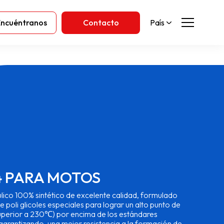
Encuéntranos
Contacto
País
4 PARA MOTOS
ulico 100% sintético de excelente calidad, formulado
e poli glicoles especiales para lograr un alto punto de
superior a 230℃) por encima de los estándares
garantizando, una mejor resistencia a la formación de