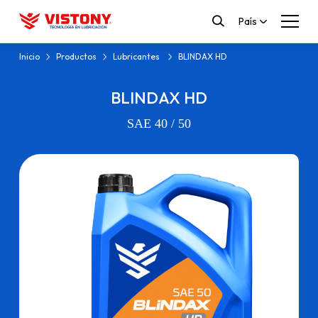
País
Inicio
Productos
Lubricantes
BLINDAX HD
BLINDAX HD
SAE 40 / 50