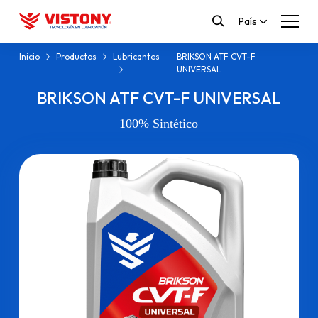
País
Inicio
Productos
Lubricantes
BRIKSON ATF CVT-F
UNIVERSAL
BRIKSON ATF CVT-F UNIVERSAL
100% Sintético