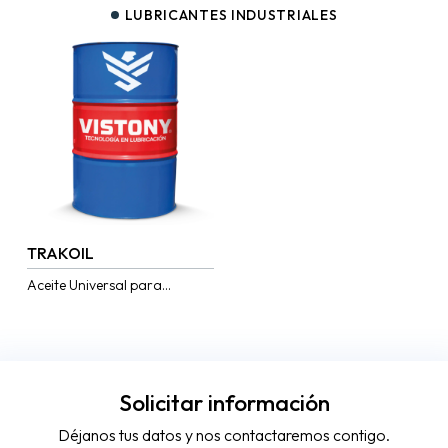
LUBRICANTES INDUSTRIALES
TRAKOIL
Aceite Universal para
Transmisiones de Tractores
(UTTO) diseñado para uso
múltiple en transmisiones,
sistemas hidráulicos, frenos
húmedos y mandos...
Solicitar información
Déjanos tus datos y nos contactaremos contigo.