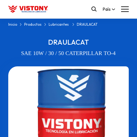
País
Inicio
Productos
Lubricantes
DRAULACAT
DRAULACAT
SAE 10W / 30 / 50 CATERPILLAR TO-4