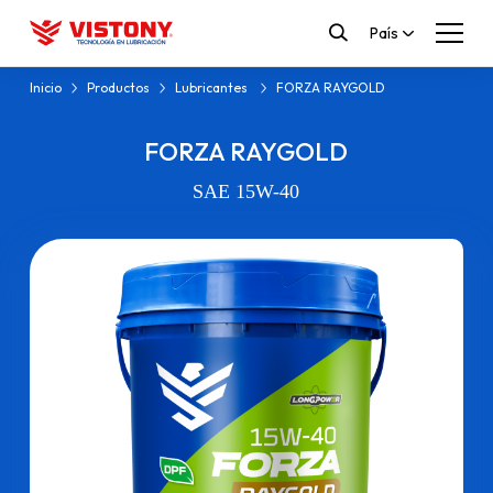
País
Inicio
Productos
Lubricantes
FORZA RAYGOLD
FORZA RAYGOLD
SAE 15W-40