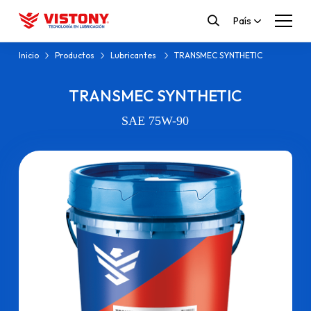
País
Inicio
Productos
Lubricantes
TRANSMEC SYNTHETIC
TRANSMEC SYNTHETIC
SAE 75W-90