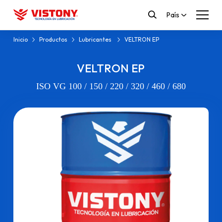
País
Inicio
Productos
Lubricantes
VELTRON EP
VELTRON EP
ISO VG 100 / 150 / 220 / 320 / 460 / 680