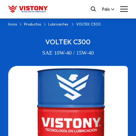
País
Inicio
Productos
Lubricantes
VOLTEK C300
VOLTEK C300
SAE 10W-40 / 15W-40