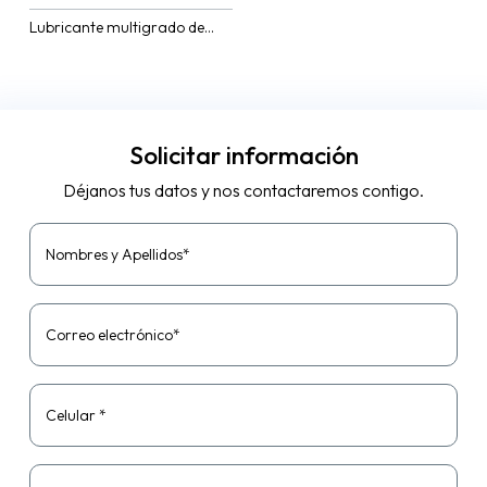
Lubricante multigrado de
alto desempeño
recomendado para motores
diésel modernos en
condiciones de trabajo
severos. Desarrollado con
aceites parafínicos...
Solicitar información
Déjanos tus datos y nos contactaremos contigo.
Nombres y Apellidos*
Correo electrónico*
Celular *