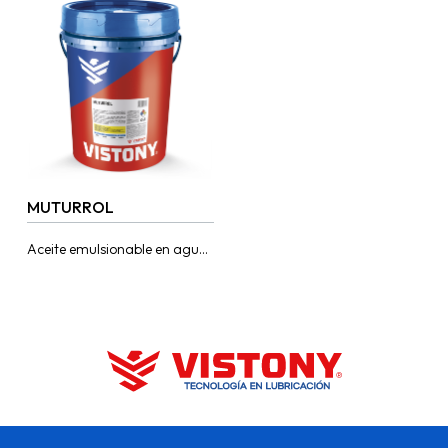
MUTURROL
Aceite emulsionable en agua;
desarrollado para satisfacer
las operaciones de corte
como torneado, taladrado,
fresado, embutido,
deformación en frio...